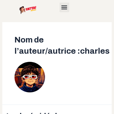
Aller
au
contenu
Nom de
l’auteur/autrice :charles
La