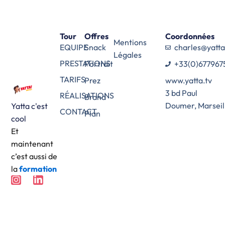
Tour
Offres
Coordonnées
Mentions
EQUIPE
Snack
charles@yatta
Légales
PRESTATIONS
Portrait
+33(0)677967
TARIFS
Prez
www.yatta.tv
3 bd Paul
RÉALISATIONS
Brand
Doumer,
Marseil
Yatta c'est
CONTACT
Plan
cool
Et
maintenant
c’est aussi de
la
formation
I
L
n
i
s
n
t
k
a
e
g
d